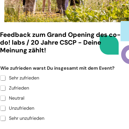
WER WIR SIND
Das co-do! Team
Unser inspirierendes Zuhause - Gut Einern
Feedback zum Grand Opening des co-
UNSER ANSATZ
do! labs / 20 Jahre CSCP - Deine
10% Ansatz
Meinung zählt!
Transformationsreise
Die co-do lab Prinzipien
Wie zufrieden warst Du insgesamt mit dem Event?
BLOG
Sehr zufrieden
News & Stories
Zufrieden
100 Stimmen zur Zukunft
Neutral
Unzufrieden
Abonniere den Newsletter
Sehr unzufrieden