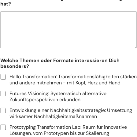
hat?
r
w
e
r
d
e
n
.
V
e
Welche Themen oder Formate interessieren Dich
r
besonders?
b
e
Hallo Transformation: Transformationsfähigkeiten stärken
s
und andere mitnehmen - mit Kopf, Herz und Hand
s
e
Futures Visioning: Systematisch alternative
r
Zukunftsperspektiven erkunden
u
n
Entwicklung einer Nachhaltigkeitsstrategie: Umsetzung
g
wirksamer Nachhaltigkeitsmaßnahmen
s
Prototyping Transformation Lab: Raum für innovative
v
o
Lösungen, vom Prototypen bis zur Skalierung