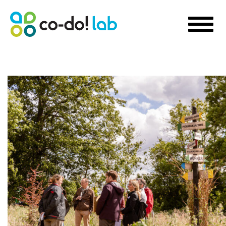
WAS WIR MACHEN
Sustainability Strategy Development
Futures Visioning
Prototyping Transformation Lab
Hello transformation!
Sustainable Skill Building
People-Centred Organisational Development
Storytelling für Innovation